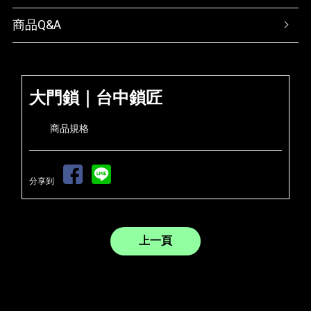
商品Q&A
大門鎖｜台中鎖匠
商品規格
分享到
上一頁